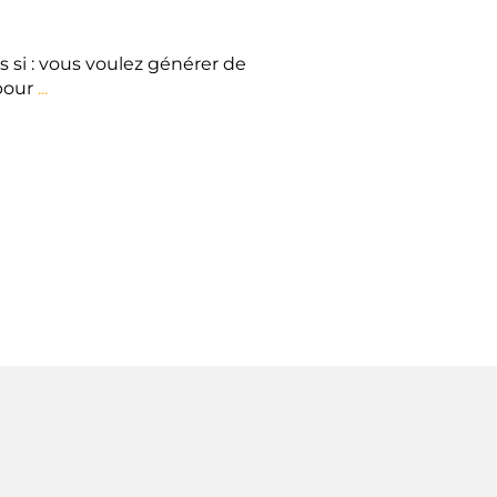
 si : vous voulez générer de
pour
...
Read More