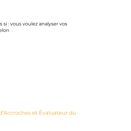
si : vous voulez analyser vos
elon
...
Read More
 d’Accroches et Évaluateur du