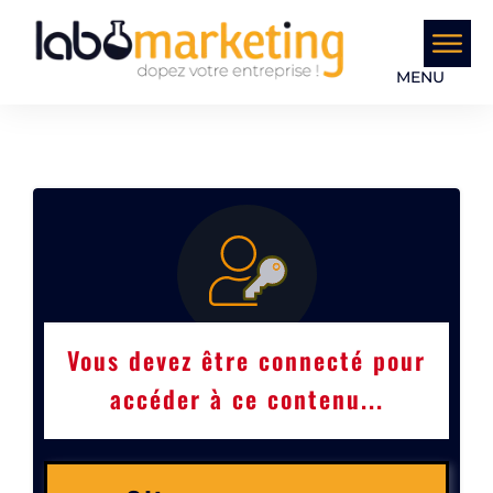
MENU
Vous devez être connecté pour
accéder à ce contenu...