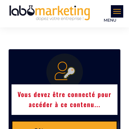
MENU
Vous devez être connecté pour
accéder à ce contenu...