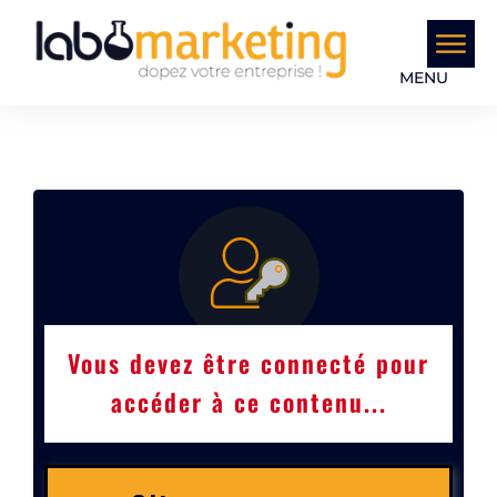
MENU
Vous devez être connecté pour
accéder à ce contenu...