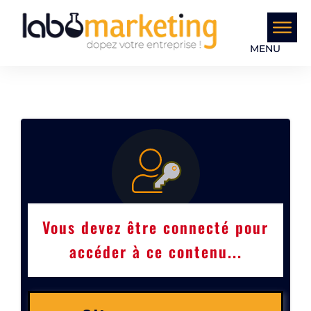
MENU
Vous devez être connecté pour
accéder à ce contenu...