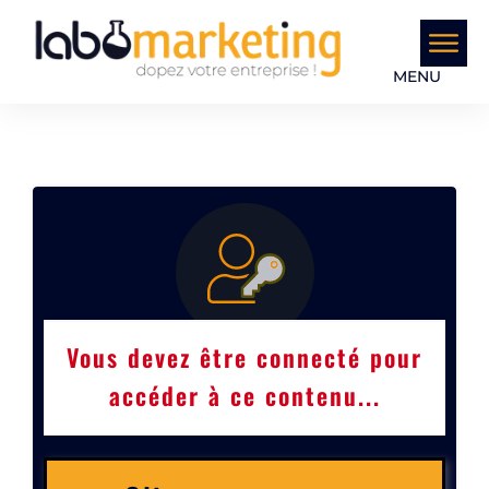
MENU
Vous devez être connecté pour
accéder à ce contenu...