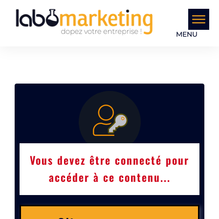
MENU
Vous devez être connecté pour
accéder à ce contenu...