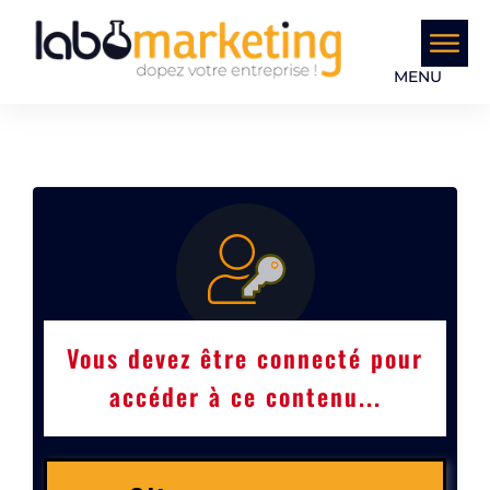
MENU
Vous devez être connecté pour
accéder à ce contenu...