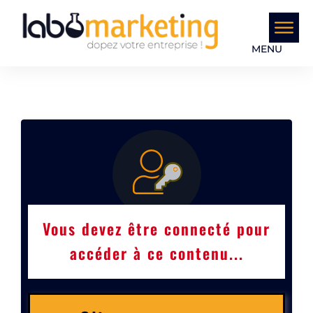
MENU
Vous devez être connecté pour
accéder à ce contenu...