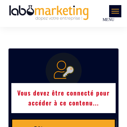
MENU
Vous devez être connecté pour
accéder à ce contenu...