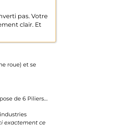
nverti pas. Votre
ement clair. Et
e roue) et se
se de 6 Piliers...
industries
ci exactement ce