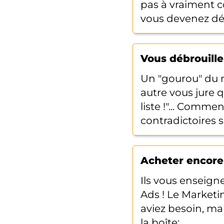
pas à vraiment co
vous devenez dép
Vous débrouille
Un "gourou" du m
autre vous jure q
liste !"... Comme
contradictoires s
Acheter encore
Ils vous enseign
Ads ! Le Marketi
aviez besoin, ma
la boîte: