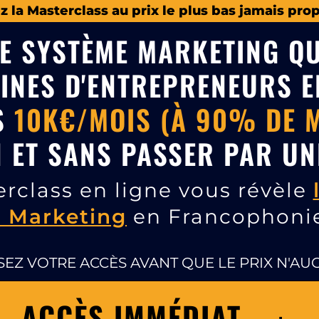
la Masterclass au prix le plus bas jamais propo
E SYSTÈME MARKETING QU
INES D'ENTREPRENEURS E
S
10K€/MOIS (À 90% DE 
 ET SANS PASSER PAR UNE
erclass en ligne vous révèle
 Marketing
en Francophoni
SEZ VOTRE ACCÈS AVANT QUE LE PRIX N'AU
ACCÈS IMMÉDIAT