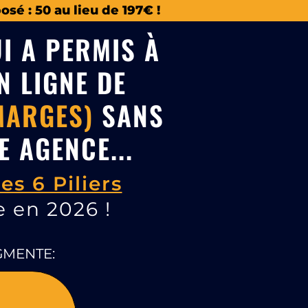
sé : 50 au lieu de 197€ !
I A PERMIS À
N LIGNE DE
MARGES)
SANS
 AGENCE...
les 6 Piliers
e en
2026
!
GMENTE: