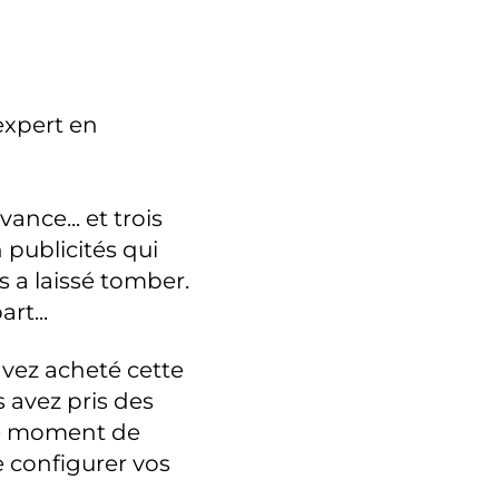
expert en
nce... et trois
publicités qui
s a laissé tomber.
rt...
avez acheté cette
 avez pris des
le moment de
e configurer vos