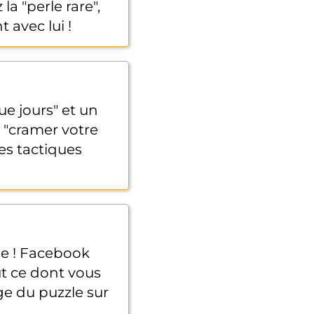
a "perle rare",
 avec lui !
e jours" et un
z "cramer votre
les tactiques
be ! Facebook
ut ce dont vous
ge du puzzle sur