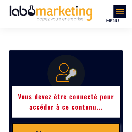
MENU
Vous devez être connecté pour
accéder à ce contenu...