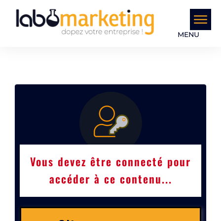
MENU
Vous devez être connecté pour
accéder à ce contenu...