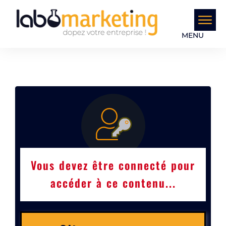
MENU
Vous devez être connecté pour
accéder à ce contenu...