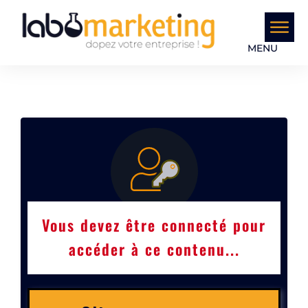
MENU
Vous devez être connecté pour
accéder à ce contenu...