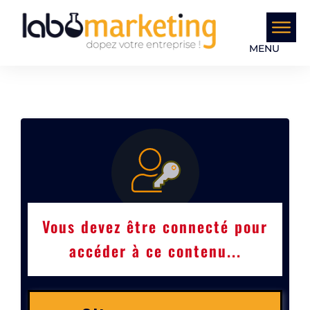
MENU
Vous devez être connecté pour
accéder à ce contenu...