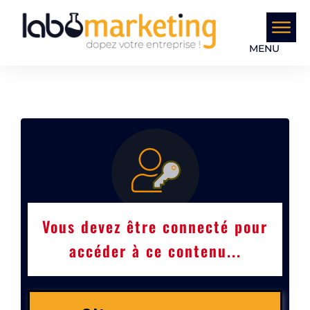
MENU
Vous devez être connecté pour
accéder à ce contenu...