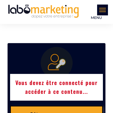
MENU
Vous devez être connecté pour
accéder à ce contenu...