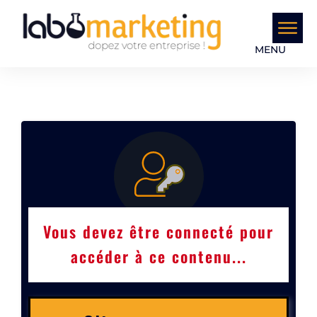
MENU
Vous devez être connecté pour
accéder à ce contenu...