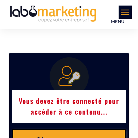
MENU
Vous devez être connecté pour
accéder à ce contenu...