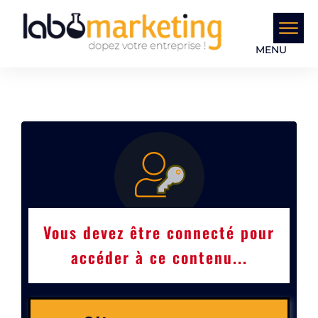
MENU
Vous devez être connecté pour
accéder à ce contenu...