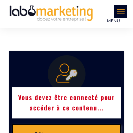
MENU
Vous devez être connecté pour
accéder à ce contenu...