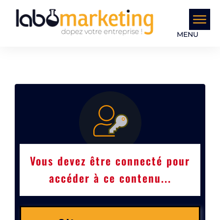
MENU
Vous devez être connecté pour
accéder à ce contenu...