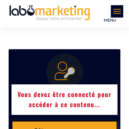
MENU
Vous devez être connecté pour
accéder à ce contenu...