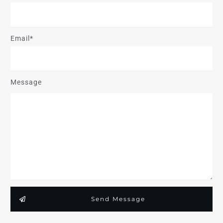
Email*
Message
Send Message