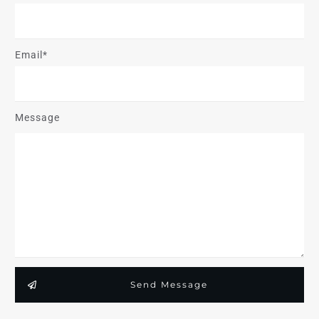
Email*
Message
Send Message