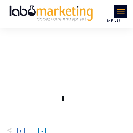
MENU
JANVIER 29
L’I.A. sous l’angle entrepreneurial
0
COMMENTS