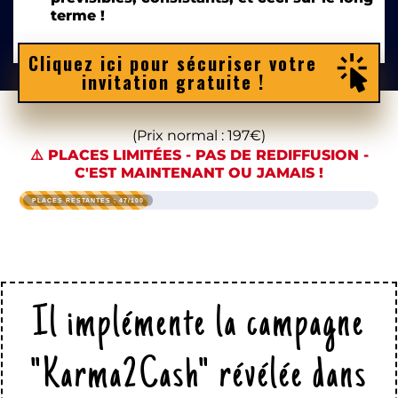
terme !
Cliquez ici pour sécuriser votre
invitation gratuite !
(Prix normal : 197€)
⚠️
PLACES LIMITÉES - PAS DE REDIFFUSION -
C'EST MAINTENANT OU JAMAIS !
PLACES RESTANTES : 47/100
Il implémente la campagne
"Karma2Cash" révélée dans